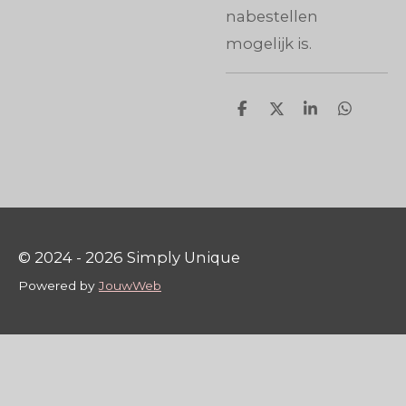
nabestellen
mogelijk is.
D
D
S
D
e
e
h
e
l
e
a
l
e
l
r
e
n
e
n
© 2024 - 2026 Simply Unique
Powered by
JouwWeb