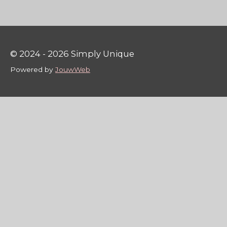
n
e
n
© 2024 - 2026 Simply Unique
Powered by
JouwWeb