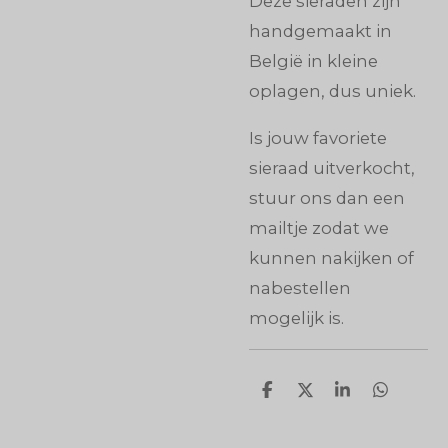
Deze sieraden zijn
handgemaakt in
België in kleine
oplagen, dus uniek.
Is jouw favoriete
sieraad uitverkocht,
stuur ons dan een
mailtje zodat we
kunnen nakijken of
nabestellen
mogelijk is.
D
D
S
D
e
e
h
e
l
e
a
l
e
l
r
e