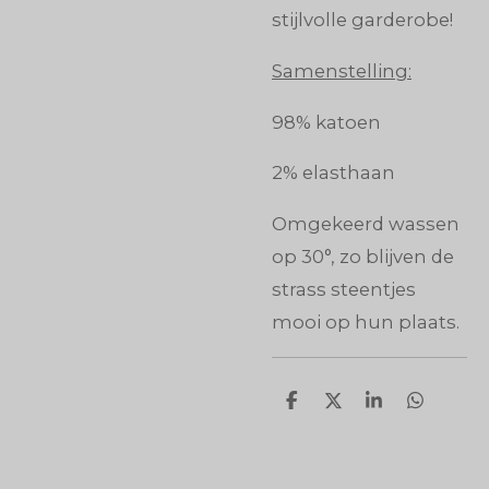
stijlvolle garderobe!
Samenstelling:
98% katoen
2% elasthaan
Omgekeerd wassen
op 30°, zo blijven de
strass steentjes
mooi op hun plaats.
D
D
S
D
e
e
h
e
l
e
a
l
e
l
r
e
n
e
n